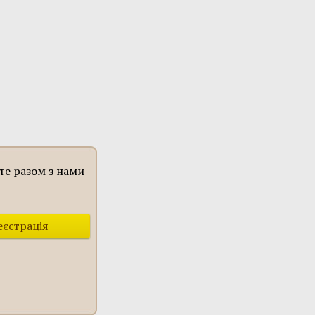
те разом з нами
еєстрація