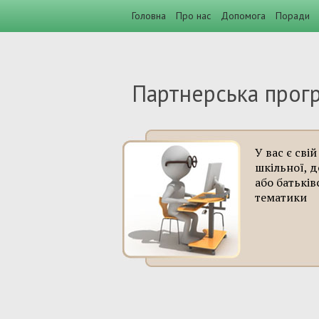
Головна
Про нас
Допомога
Поради
Партнерська прогр
У вас є свій
шкільної, 
або батьків
тематики