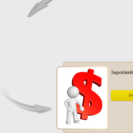
Заробляй
Р